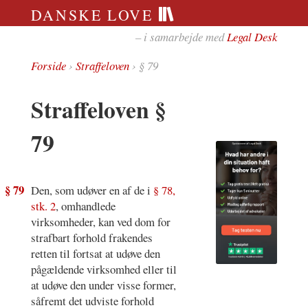
DANSKE LOVE
– i samarbejde med
Legal Desk
Forside
›
Straffeloven
› § 79
Straffeloven §
79
§ 79
Den, som udøver en af de i
§ 78,
stk. 2
, omhandlede
virksomheder, kan ved dom for
strafbart forhold frakendes
retten til fortsat at udøve den
pågældende virksomhed eller til
at udøve den under visse former,
såfremt det udviste forhold