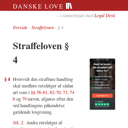
DANSKE LOVE
– i samarbejde med
Legal Desk
Forside
›
Straffeloven
› § 4
Straffeloven §
4
§ 4
Hvorvidt den strafbare handling
skal medføre retsfølger af sådan
art som i
§§ 56-61
,
62-70
,
73
,
74
b
og
79
nævnt, afgøres efter den
ved handlingens påkendelse
gældende lovgivning.
Stk. 2.
Andre retsfølger af