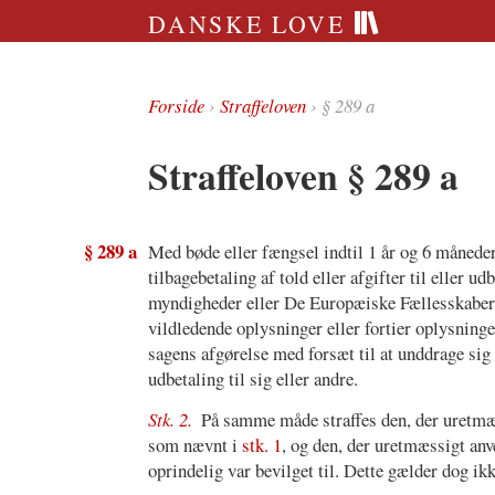
DANSKE LOVE
Forside
›
Straffeloven
› § 289 a
Straffeloven § 289 a
§ 289 a
Med bøde eller fængsel indtil 1 år og 6 måneder 
tilbagebetaling af told eller afgifter til eller ud
myndigheder eller De Europæiske Fællesskabers i
vildledende oplysninger eller fortier oplysninge
sagens afgørelse med forsæt til at unddrage sig 
udbetaling til sig eller andre.
Stk. 2.
På samme måde straffes den, der uretmæss
som nævnt i
stk. 1
, og den, der uretmæssigt an
oprindelig var bevilget til. Dette gælder dog ikk