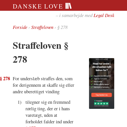
DANSKE LOVE
– i samarbejde med
Legal Desk
Forside
›
Straffeloven
› § 278
Straffeloven §
278
§ 278
For underslæb straffes den, som
for derigennem at skaffe sig eller
andre uberettiget vinding
1)
tilegner sig en fremmed
rørlig ting, der er i hans
varetægt, uden at
forholdet falder ind under