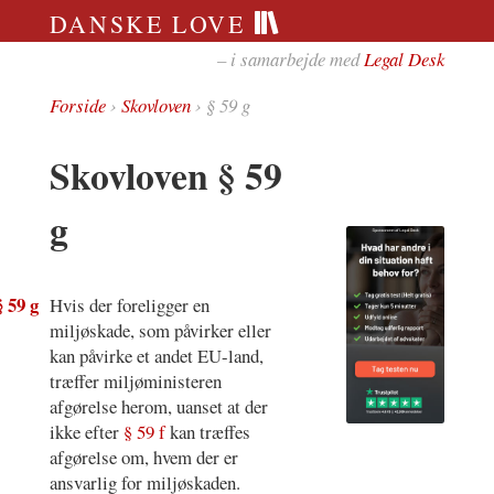
DANSKE LOVE
– i samarbejde med
Legal Desk
Forside
›
Skovloven
› § 59 g
Skovloven § 59
g
§ 59 g
Hvis der foreligger en
miljøskade, som påvirker eller
kan påvirke et andet EU-land,
træffer miljøministeren
afgørelse herom, uanset at der
ikke efter
§ 59 f
kan træffes
afgørelse om, hvem der er
ansvarlig for miljøskaden.