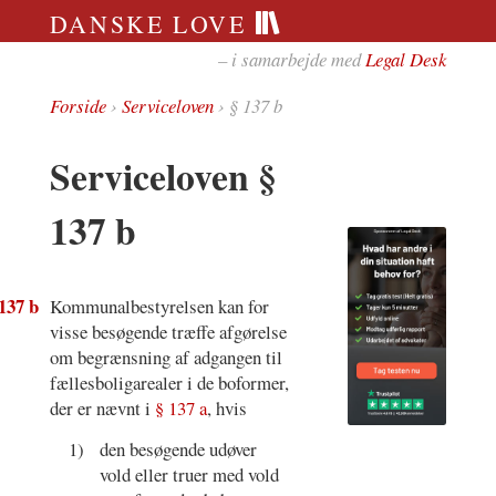
DANSKE LOVE
– i samarbejde med
Legal Desk
Forside
›
Serviceloven
› § 137 b
Serviceloven §
137 b
137 b
Kommunalbestyrelsen kan for
visse besøgende træffe afgørelse
om begrænsning af adgangen til
fællesboligarealer i de boformer,
der er nævnt i
§ 137 a
, hvis
1)
den besøgende udøver
vold eller truer med vold