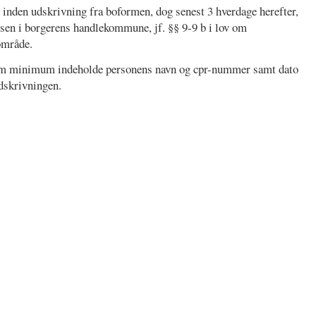
 inden udskrivning fra boformen, dog senest 3 hverdage herefter,
sen i borgerens handlekommune, jf. §§ 9-9 b i lov om
område.
m minimum indeholde personens navn og cpr-nummer samt dato
dskrivningen.