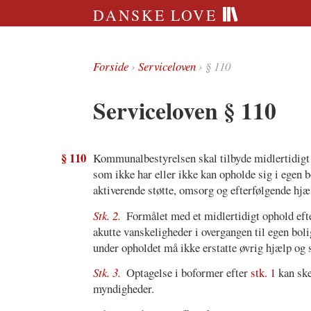
DANSKE LOVE
Forside
›
Serviceloven
› § 110
Serviceloven § 110
§ 110
Kommunalbestyrelsen skal tilbyde midlertidigt 
som ikke har eller ikke kan opholde sig i egen b
aktiverende støtte, omsorg og efterfølgende hjæ
Stk. 2.
Formålet med et midlertidigt ophold ef
akutte vanskeligheder i overgangen til egen bol
under opholdet må ikke erstatte øvrig hjælp og s
Stk. 3.
Optagelse i boformer efter
stk. 1
kan ske
myndigheder.