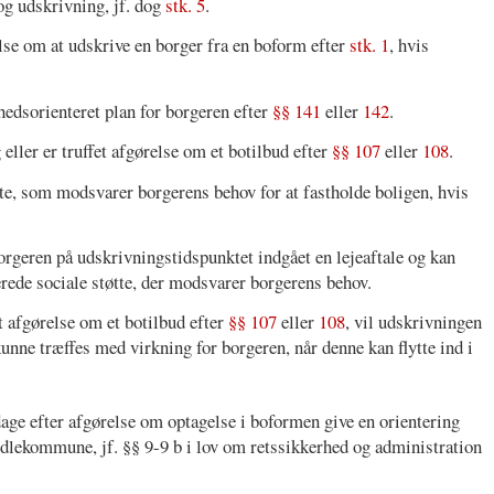
og udskrivning, jf. dog
stk. 5
.
se om at udskrive en borger fra en boform efter
stk. 1
, hvis
hedsorienteret plan for borgeren efter
§§ 141
eller
142
.
 eller er truffet afgørelse om et botilbud efter
§§ 107
eller
108
.
tte, som modsvarer borgerens behov for at fastholde boligen, hvis
orgeren på udskrivningstidspunktet indgået en lejeaftale og kan
erede sociale støtte, der modsvarer borgerens behov.
 afgørelse om et botilbud efter
§§ 107
eller
108
, vil udskrivningen
unne træffes med virkning for borgeren, når denne kan flytte ind i
age efter afgørelse om optagelse i boformen give en orientering
dlekommune, jf. §§ 9-9 b i lov om retssikkerhed og administration