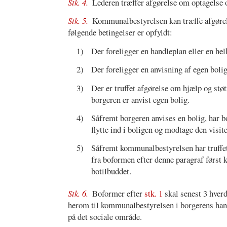
Stk. 4.
Lederen træffer afgørelse om optagelse 
Stk. 5.
Kommunalbestyrelsen kan træffe afgørel
følgende betingelser er opfyldt:
1)
Der foreligger en handleplan eller en hel
2)
Der foreligger en anvisning af egen bolig
3)
Der er truffet afgørelse om hjælp og stø
borgeren er anvist egen bolig.
4)
Såfremt borgeren anvises en bolig, har b
flytte ind i boligen og modtage den visit
5)
Såfremt kommunalbestyrelsen har truffet
fra boformen efter denne paragraf først k
botilbuddet.
Stk. 6.
Boformer efter
stk. 1
skal senest 3 hverd
herom til kommunalbestyrelsen i borgerens han
på det sociale område.