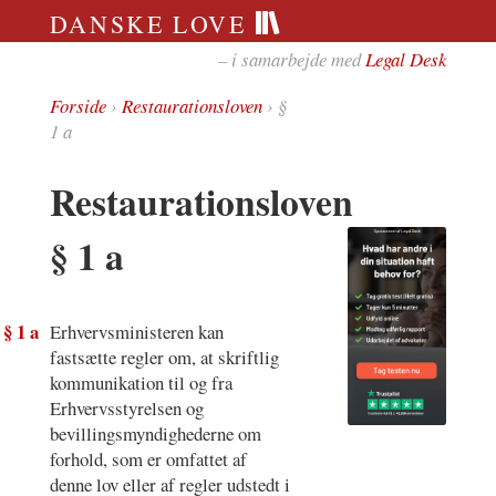
DANSKE LOVE
– i samarbejde med
Legal Desk
Forside
›
Restaurationsloven
› §
1 a
Restaurationsloven
§ 1 a
§ 1 a
Erhvervsministeren kan
fastsætte regler om, at skriftlig
kommunikation til og fra
Erhvervsstyrelsen og
bevillingsmyndighederne om
forhold, som er omfattet af
denne lov eller af regler udstedt i