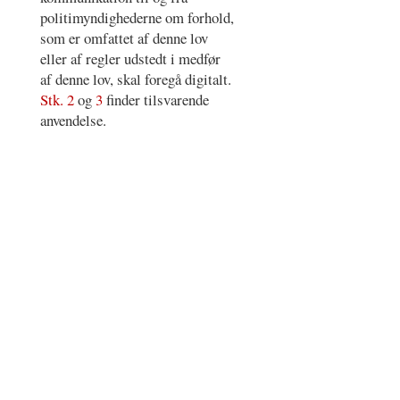
politimyndighederne om forhold,
som er omfattet af denne lov
eller af regler udstedt i medfør
af denne lov, skal foregå digitalt.
Stk. 2
og
3
finder tilsvarende
anvendelse.
Register
–
Vilkår for brug
–
Cookie- og