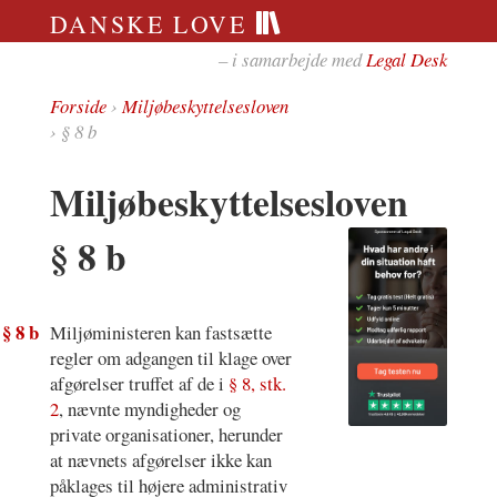
DANSKE LOVE
– i samarbejde med
Legal Desk
Forside
›
Miljøbeskyttelsesloven
› § 8 b
Miljøbeskyttelsesloven
§ 8 b
§ 8 b
Miljøministeren kan fastsætte
regler om adgangen til klage over
afgørelser truffet af de i
§ 8, stk.
2
, nævnte myndigheder og
private organisationer, herunder
at nævnets afgørelser ikke kan
påklages til højere administrativ