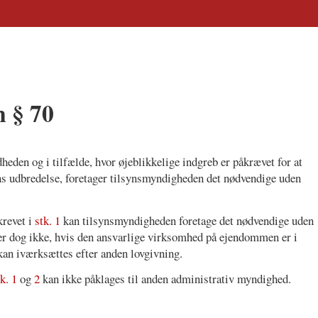
n § 70
dheden og i tilfælde, hvor øjeblikkelige indgreb er påkrævet for at
ns udbredelse, foretager tilsynsmyndigheden det nødvendige uden
krevet i
stk. 1
kan tilsynsmyndigheden foretage det nødvendige uden
er dog ikke, hvis den ansvarlige virksomhed på ejendommen er i
 kan iværksættes efter anden lovgivning.
k. 1
og
2
kan ikke påklages til anden administrativ myndighed.