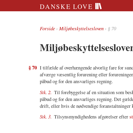
DANSKE LOVE
Forside
›
Miljøbeskyttelsesloven
› § 70
Miljøbeskyttelseslove
§ 70
I tilfælde af overhængende alvorlig fare for sun
afværge væsentlig forurening eller forureninge
påbud og for den ansvarliges regning.
Stk. 2.
Til forebyggelse af en situation som bes
påbud og for den ansvarliges regning. Det gæld
drift, eller hvis de nødvendige foranstaltninger
Stk. 3.
Tilsynsmyndighedens afgørelser efter
st