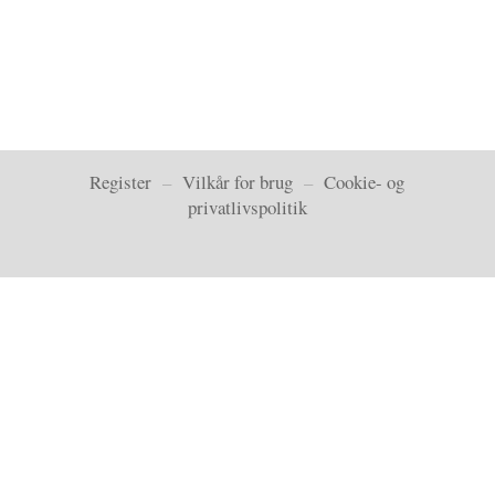
Register
–
Vilkår for brug
–
Cookie- og
privatlivspolitik