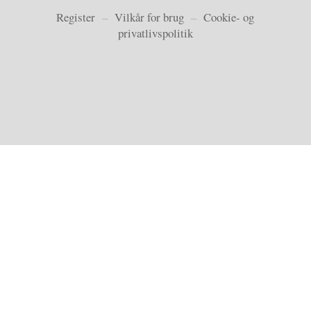
Register
–
Vilkår for brug
–
Cookie- og
privatlivspolitik