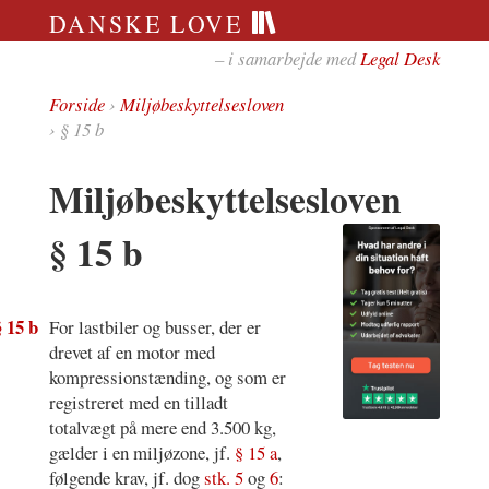
DANSKE LOVE
– i samarbejde med
Legal Desk
Forside
›
Miljøbeskyttelsesloven
› § 15 b
Miljøbeskyttelsesloven
§ 15 b
§ 15 b
For lastbiler og busser, der er
drevet af en motor med
kompressionstænding, og som er
registreret med en tilladt
totalvægt på mere end 3.500 kg,
gælder i en miljøzone, jf.
§ 15 a
,
følgende krav, jf. dog
stk. 5
og
6
: