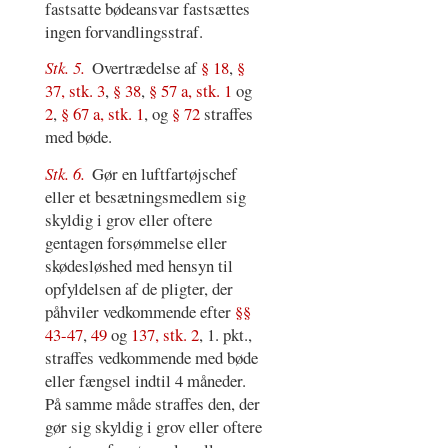
fastsatte bødeansvar fastsættes
ingen forvandlingsstraf.
Stk. 5.
Overtrædelse af
§ 18
,
§
37, stk. 3
,
§ 38
,
§ 57 a, stk. 1
og
2
,
§ 67 a, stk. 1
, og
§ 72
straffes
med bøde.
Stk. 6.
Gør en luftfartøjschef
eller et besætningsmedlem sig
skyldig i grov eller oftere
gentagen forsømmelse eller
skødesløshed med hensyn til
opfyldelsen af de pligter, der
påhviler vedkommende efter
§§
43-47
,
49
og
137, stk. 2
, 1. pkt.,
straffes vedkommende med bøde
eller fængsel indtil 4 måneder.
På samme måde straffes den, der
gør sig skyldig i grov eller oftere