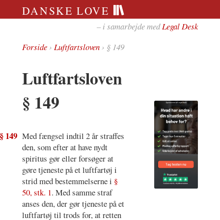
DANSKE LOVE
– i samarbejde med
Legal Desk
Forside
›
Luftfartsloven
› § 149
Luftfartsloven
§ 149
§ 149
Med fængsel indtil 2 år straffes
den, som efter at have nydt
spiritus gør eller forsøger at
gøre tjeneste på et luftfartøj i
strid med bestemmelserne i
§
50, stk. 1
. Med samme straf
anses den, der gør tjeneste på et
luftfartøj til trods for, at retten