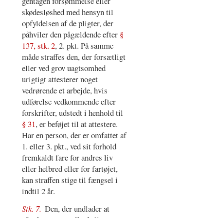
gentagen forsømmelse eller
skødesløshed med hensyn til
opfyldelsen af de pligter, der
påhviler den pågældende efter
§
137, stk. 2
, 2. pkt. På samme
måde straffes den, der forsætligt
eller ved grov uagtsomhed
urigtigt attesterer noget
vedrørende et arbejde, hvis
udførelse vedkommende efter
forskrifter, udstedt i henhold til
§ 31
, er beføjet til at attestere.
Har en person, der er omfattet af
1. eller 3. pkt., ved sit forhold
fremkaldt fare for andres liv
eller helbred eller for fartøjet,
kan straffen stige til fængsel i
indtil 2 år.
Stk. 7.
Den, der undlader at