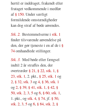
hertil er inddraget, frakendt eller
frataget vedkommende i medfør
af
§ 150
. Under særligt
formildende omstændigheder
kan dog straf af bøde anvendes.
Stk. 2.
Bestemmelserne i
stk. 1
finder tilsvarende anvendelse på
den, der gør tjeneste i en af de i
§
74
omhandlede stillinger.
Stk. 3.
Med bøde eller fængsel
indtil 2 år straffes den, der
overtræder
§ 21
,
§ 22, stk. 1
,
§
23, stk. 1
, 2. pkt.,
§ 25, stk. 1
og
2
,
§ 32, stk. 3
og
4
,
§ 36, stk. 1
og
2
,
§ 39
,
§ 41, stk. 1
,
§ 42
,
§
50, stk. 2
,
3
,
5
og
6
,
§ 60, stk. 1
,
1. pkt., og
stk. 4
,
§ 74
, jf.
§ 50,
stk. 2
,
3
,
5
og
6
,
§ 84, stk. 2
,
§