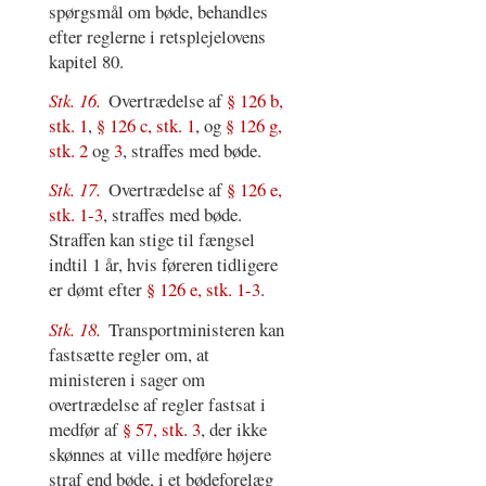
spørgsmål om bøde, behandles
efter reglerne i retsplejelovens
kapitel 80.
Stk. 16.
Overtrædelse af
§ 126 b,
stk. 1
,
§ 126 c, stk. 1
, og
§ 126 g,
stk. 2
og
3
, straffes med bøde.
Stk. 17.
Overtrædelse af
§ 126 e,
stk. 1-3
, straffes med bøde.
Straffen kan stige til fængsel
indtil 1 år, hvis føreren tidligere
er dømt efter
§ 126 e, stk. 1-3
.
Stk. 18.
Transportministeren kan
fastsætte regler om, at
ministeren i sager om
overtrædelse af regler fastsat i
medfør af
§ 57, stk. 3
, der ikke
skønnes at ville medføre højere
straf end bøde, i et bødeforelæg