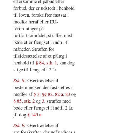
efterkomme et påbud eller
forbud, der er udstedt i henhold
til loven, forskrifter fastsat i
medfør heraf eller EU-
forordninger på
luftfartsområdet, straffes med
bøde eller fængsel i indtil 4
måneder. Straffen for
tilsidesættelse af et pålæg i
henhold til
§ 84, stk. 1
, kan dog
stige til fængsel i 2 år.
Stk. 8.
Overtrædelse af
bestemmelser, der fastsættes i
medfør af
§ 3
,
§§ 82
,
82 a
,
83
og
§ 85, stk. 2
og
3
, straffes med
bøde eller fængsel i indtil 2 år,
jf. dog
§ 149 a
.
Stk. 9.
Overtrædelse af
støjforskrifter, der udfærdiges i