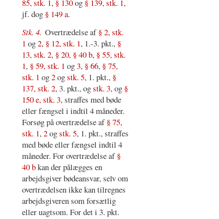
85, stk. 1
,
§ 130
og
§ 139, stk. 1
,
jf. dog
§ 149 a
.
Stk. 4.
Overtrædelse af
§ 2, stk.
1
og
2
,
§ 12, stk. 1
, 1.-3. pkt.,
§
13, stk. 2
,
§ 20
,
§ 40 b
,
§ 55, stk.
1
,
§ 59, stk. 1
og
3
,
§ 66
,
§ 75,
stk. 1
og
2
og
stk. 5
, 1. pkt.,
§
137, stk. 2
, 3. pkt., og
stk. 3
, og
§
150 e, stk. 3
, straffes med bøde
eller fængsel i indtil 4 måneder.
Forsøg på overtrædelse af
§ 75,
stk. 1
,
2
og
stk. 5
, 1. pkt., straffes
med bøde eller fængsel indtil 4
måneder. For overtrædelse af
§
40 b
kan der pålægges en
arbejdsgiver bødeansvar, selv om
overtrædelsen ikke kan tilregnes
arbejdsgiveren som forsætlig
eller uagtsom. For det i 3. pkt.