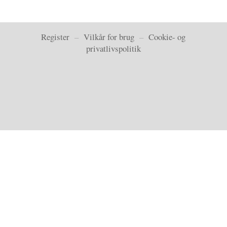
Register
–
Vilkår for brug
–
Cookie- og
privatlivspolitik