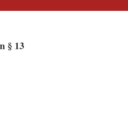
n § 13