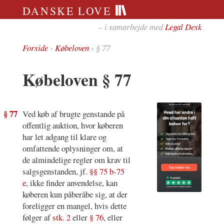
DANSKE LOVE
– i samarbejde med
Legal Desk
Forside
›
Købeloven
› § 77
Købeloven § 77
§ 77
Ved køb af brugte genstande på
offentlig auktion, hvor køberen
har let adgang til klare og
omfattende oplysninger om, at
de almindelige regler om krav til
salgsgenstanden, jf.
§§ 75 b-75
e
, ikke finder anvendelse, kan
køberen kun påberåbe sig, at der
foreligger en mangel, hvis dette
følger af
stk. 2
eller
§ 76
, eller