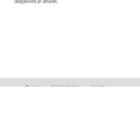
indgåelsen af aftalen.
Register
–
Vilkår for brug
–
Cookie- og
privatlivspolitik