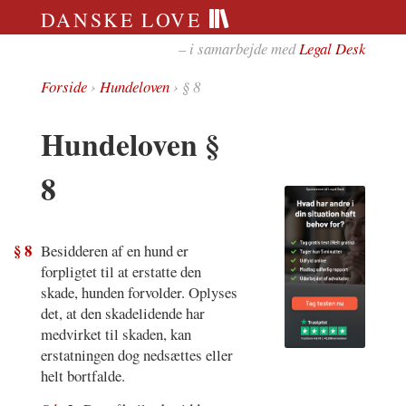
DANSKE LOVE
– i samarbejde med
Legal Desk
Forside
›
Hundeloven
› § 8
Hundeloven §
8
§ 8
Besidderen af en hund er
forpligtet til at erstatte den
skade, hunden forvolder. Oplyses
det, at den skadelidende har
medvirket til skaden, kan
erstatningen dog nedsættes eller
helt bortfalde.