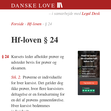
DANSKE LOVE
– i samarbejde med
Legal Desk
Forside
›
Hf-loven
› § 24
Hf-loven § 24
§ 24
Kursets leder afholder prøver og
udsteder bevis for prøver og
eksamen.
Stk. 2.
Prøverne er individuelle
for hver kursist. Det gælder dog
ikke prøver, hvor flere kursisters
deltagelse er en forudsætning for
en del af prøvens gennemførelse.
Hver kursist bedømmes