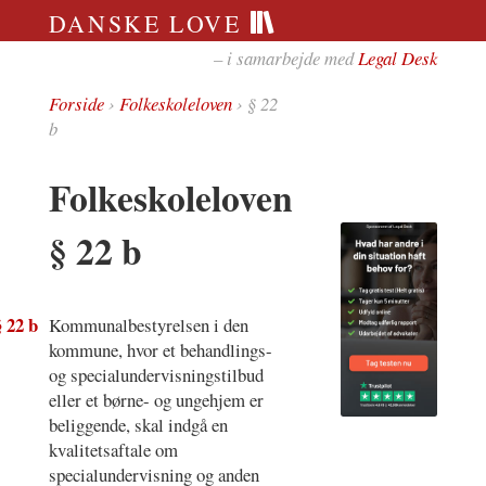
DANSKE LOVE
– i samarbejde med
Legal Desk
Forside
›
Folkeskoleloven
› § 22
b
Folkeskoleloven
§ 22 b
§ 22 b
Kommunalbestyrelsen i den
kommune, hvor et behandlings-
og specialundervisningstilbud
eller et børne- og ungehjem er
beliggende, skal indgå en
kvalitetsaftale om
specialundervisning og anden