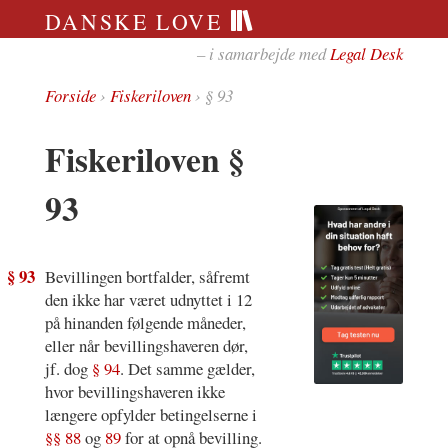
DANSKE LOVE
– i samarbejde med
Legal Desk
Forside
›
Fiskeriloven
› § 93
Fiskeriloven §
93
§ 93
Bevillingen bortfalder, såfremt
den ikke har været udnyttet i 12
på hinanden følgende måneder,
eller når bevillingshaveren dør,
jf. dog
§ 94
. Det samme gælder,
hvor bevillingshaveren ikke
længere opfylder betingelserne i
§§ 88
og
89
for at opnå bevilling.