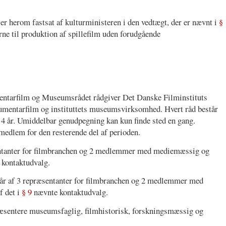
er herom fastsat af kulturministeren i den vedtægt, der er nævnt i
§
erne til produktion af spillefilm uden forudgående
mentarfilm og Museumsrådet rådgiver Det Danske Filminstituts
kumentarfilm og instituttets museumsvirksomhed. Hvert råd består
4 år. Umiddelbar genudpegning kan kun finde sted en gang.
medlem for den resterende del af perioden.
sentanter for filmbranchen og 2 medlemmer med mediemæssig og
kontaktudvalg.
år af 3 repræsentanter for filmbranchen og 2 medlemmer med
f det i
§ 9
nævnte kontaktudvalg.
entere museumsfaglig, filmhistorisk, forskningsmæssig og