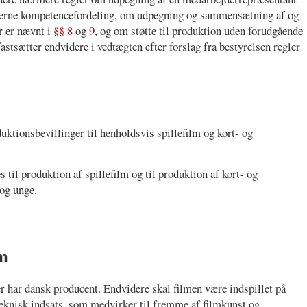
interne kompetencefordeling, om udpegning og sammensætning af og
er er nævnt i
§§ 8
og
9
, og om støtte til produktion uden forudgående
astsætter endvidere i vedtægten efter forslag fra bestyrelsen regler
duktionsbevillinger til henholdsvis spillefilm og kort- og
 til produktion af spillefilm og til produktion af kort- og
 og unge.
lm
er har dansk producent. Endvidere skal filmen være indspillet på
teknisk indsats, som medvirker til fremme af filmkunst og