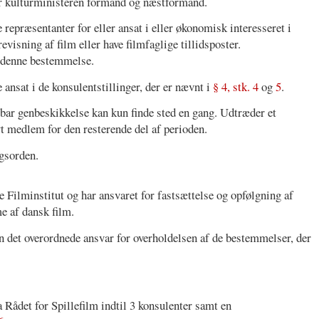
 kulturministeren formand og næstformand.
epræsentanter for eller ansat i eller økonomisk interesseret i
visning af film eller have filmfaglige tillidsposter.
e denne bestemmelse.
nsat i de konsulentstillinger, der er nævnt i
§ 4, stk. 4
og
5
.
bar genbeskikkelse kan kun finde sted en gang. Udtræder et
t medlem for den resterende del af perioden.
ngsorden.
e Filminstitut og har ansvaret for fastsættelse og opfølgning af
e af dansk film.
n det overordnede ansvar for overholdelsen af de bestemmelser, der
a Rådet for Spillefilm indtil 3 konsulenter samt en