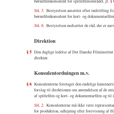
børnefilmkonsulent for spillefilmområdet, jf.
§ 
Stk. 5.
Bestyrelsen ansætter efter indstilling f
børnefilmkonsulent for kort- og dokumentarfil
Stk. 6.
Bestyrelsen nedsætter de råd, der er næ
Direktion
§ 5
Den daglige ledelse af Det Danske Filminstitut 
direktør.
Konsulentordningen m.v.
§ 6
Konsulenterne foretager den endelige kunstneri
forslag til direktionen om anvendelsen af de mi
af spillefilm og kort- og dokumentarfilm og til
Stk. 2.
Konsulenterne må ikke være repræsentant
for produktion, udlejning eller forevisning af fil