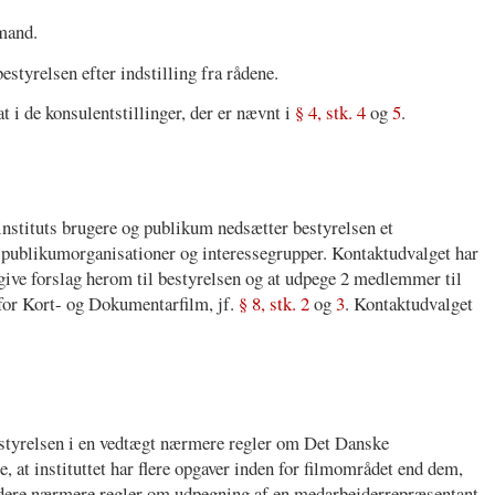
mand.
styrelsen efter indstilling fra rådene.
i de konsulentstillinger, der er nævnt i
§ 4, stk. 4
og
5
.
nstituts brugere og publikum nedsætter bestyrelsen et
 publikumorganisationer og interessegrupper. Kontaktudvalget har
afgive forslag herom til bestyrelsen og at udpege 2 medlemmer til
for Kort- og Dokumentarfilm, jf.
§ 8, stk. 2
og
3
. Kontaktudvalget
bestyrelsen i en vedtægt nærmere regler om Det Danske
 at instituttet har flere opgaver inden for filmområdet end dem,
videre nærmere regler om udpegning af en medarbejderrepræsentant