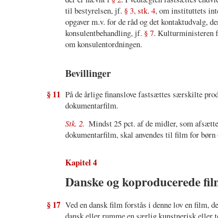
til bestyrelsen, jf.
§ 3, stk. 4
, om instituttets 
opgaver m.v. for de råd og det kontaktudvalg, d
konsulentbehandling, jf.
§ 7
. Kulturministeren f
om konsulentordningen.
Bevillinger
§ 11
På de årlige finanslove fastsættes særskilte pro
dokumentarfilm.
Stk. 2.
Mindst 25 pct. af de midler, som afsættes
dokumentarfilm, skal anvendes til film for børn
Kapitel 4
Danske og koproducerede fi
§ 17
Ved en dansk film forstås i denne lov en film, d
dansk eller rumme en særlig kunstnerisk eller 