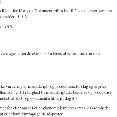
6
.
ra Rådet for Kort- og Dokumentarfilm indtil 3 konsulenter samt en
mområdet, jf.
§ 6
.
vnt i
§ 8
.
varetages af en direktion, som ledes af en administrerende
ske vurdering af manuskript- og produktionsforslag og afgiver
dler, som er til rådighed til manuskriptudarbejdelse og produktion
 indkøb af kort- og dokumentarfilm, jf. dog
§ 7
.
er for eller ansat i eller økonomisk interesseret i virksomheder
m eller have filmfaglige tillidsposter.