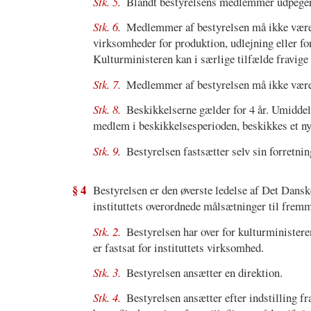
Stk. 5.
Blandt bestyrelsens medlemmer udpeger
Stk. 6.
Medlemmer af bestyrelsen må ikke være r
virksomheder for produktion, udlejning eller fore
Kulturministeren kan i særlige tilfælde fravig
Stk. 7.
Medlemmer af bestyrelsen må ikke være a
Stk. 8.
Beskikkelserne gælder for 4 år. Umiddel
medlem i beskikkelsesperioden, beskikkes et ny
Stk. 9.
Bestyrelsen fastsætter selv sin forretni
§ 4
Bestyrelsen er den øverste ledelse af Det Dansk
instituttets overordnede målsætninger til fremm
Stk. 2.
Bestyrelsen har over for kulturministere
er fastsat for instituttets virksomhed.
Stk. 3.
Bestyrelsen ansætter en direktion.
Stk. 4.
Bestyrelsen ansætter efter indstilling fr