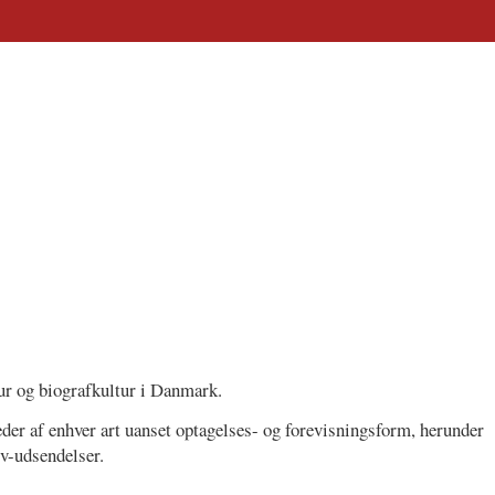
ur og biografkultur i Danmark.
leder af enhver art uanset optagelses- og forevisningsform, herunder
tv-udsendelser.