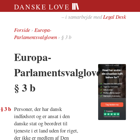
DANSKE LOVE
– i samarbejde med
Legal Desk
Forside
›
Europa-
Parlamentsvalgloven
› § 3 b
Europa-
Parlamentsvalgloven
§ 3 b
§ 3 b
Personer, der har dansk
indfødsret og er ansat i den
danske stat og beordret til
tjeneste i et land uden for riget,
der ikke er medlem af Den