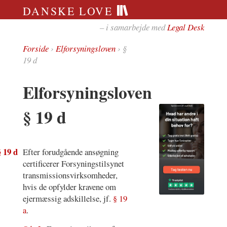
DANSKE LOVE
– i samarbejde med
Legal Desk
Forside
›
Elforsyningsloven
› §
19 d
Elforsyningsloven
§ 19 d
§ 19 d
Efter forudgående ansøgning
certificerer Forsyningstilsynet
transmissionsvirksomheder,
hvis de opfylder kravene om
ejermæssig adskillelse, jf.
§ 19
a
.