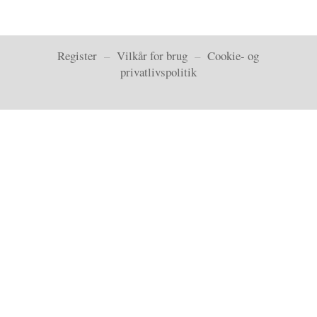
Register
–
Vilkår for brug
–
Cookie- og
privatlivspolitik