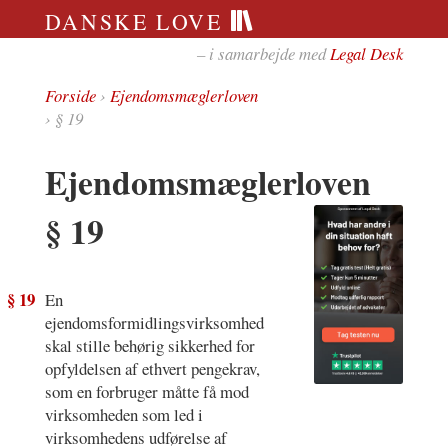
DANSKE LOVE
– i samarbejde med
Legal Desk
Forside
›
Ejendomsmæglerloven
› § 19
Ejendomsmæglerloven
§ 19
§ 19
En
ejendomsformidlingsvirksomhed
skal stille behørig sikkerhed for
opfyldelsen af ethvert pengekrav,
som en forbruger måtte få mod
virksomheden som led i
virksomhedens udførelse af