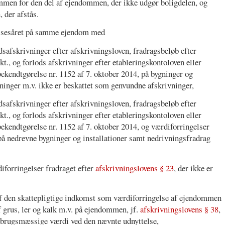
mmen for den del af ejendommen, der ikke udgør boligdelen, og
 der afstås.
elsesåret på samme ejendom med
dsafskrivninger efter afskrivningsloven, fradragsbeløb efter
 pkt., og forlods afskrivninger efter etableringskontoloven eller
bekendtgørelse nr. 1152 af 7. oktober 2014, på bygninger og
vninger m.v. ikke er beskattet som genvundne afskrivninger,
dsafskrivninger efter afskrivningsloven, fradragsbeløb efter
 pkt., og forlods afskrivninger efter etableringskontoloven eller
bekendtgørelse nr. 1152 af 7. oktober 2014, og værdiforringelser
 på nedrevne bygninger og installationer samt nedrivningsfradrag
iforringelser fradraget efter
afskrivningslovens § 23
, der ikke er
af den skattepligtige indkomst som værdiforringelse af ejendommen
f grus, ler og kalk m.v. på ejendommen, jf.
afskrivningslovens § 38
,
ndbrugsmæssige værdi ved den nævnte udnyttelse,