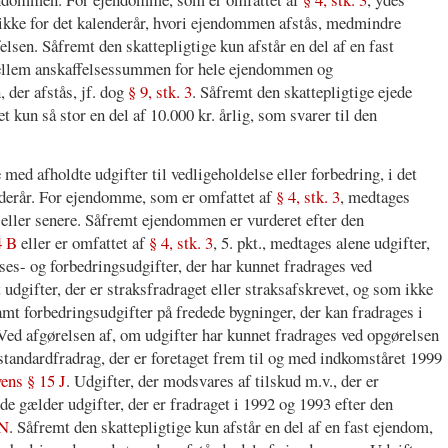
 ikke for det kalenderår, hvori ejendommen afstås, medmindre
lsen. Såfremt den skattepligtige kun afstår en del af en fast
mellem anskaffelsessummen for hele ejendommen og
der afstås, jf. dog
§ 9, stk. 3
. Såfremt den skattepligtige ejede
kun så stor en del af 10.000 kr. årlig, som svarer til den
d afholdte udgifter til vedligeholdelse eller forbedring, i det
enderår. For ejendomme, som er omfattet af
§ 4, stk. 3
, medtages
3 eller senere. Såfremt ejendommen er vurderet efter den
4 B
eller er omfattet af
§ 4, stk. 3
, 5. pkt., medtages alene udgifter,
lses- og forbedringsudgifter, der har kunnet fradrages ved
udgifter, der er straksfradraget eller straksafskrevet, og som ikke
amt forbedringsudgifter på fredede bygninger, der kan fradrages i
Ved afgørelsen af, om udgifter har kunnet fradrages ved opgørelsen
 standardfradrag, der er foretaget frem til og med indkomståret 1999
vens § 15 J
. Udgifter, der modsvares af tilskud m.v., der er
de gælder udgifter, der er fradraget i 1992 og 1993 efter den
 N
. Såfremt den skattepligtige kun afstår en del af en fast ejendom,