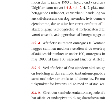
inden den 1. januar 1993 er højere end værdien e
Udgifter, som nævnt i
§ 5, stk. 2
, 4.-7. pkt., 
beliggende i udlandet, er værdien i handel og va
anskaffelsessum kan dog anvendes, hvis denne e
ejendomme, der er eller har været omfattet af
l
skattepligtige ved opgørelse af fortjenesten eft
været anvendt ved opgørelsen af beregningsgrun
Stk. 4.
Afståelsessummen omregnes til kontantv
lægges sammen med kursværdien af de overdrag
afståelsestidspunktet er under 100, omregnes inko
maj 1993, til kurs 100, såfremt lånet er stiftet e
Stk. 5.
Ved afståelse af fast ejendom skal sælge
en fordeling af den samlede kontantomregnede a
samt mælkekvoter omfattet af denne lov. En mælk
tidspunktet for kvotens udløb med en afståelse
Stk. 6.
Såvel den samlede kontantomregnede afs
har aftalt, er undergivet told- og skatteforvalt