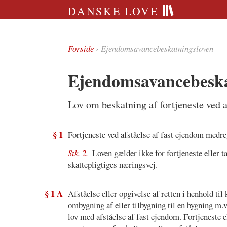
DANSKE LOVE
Forside
› Ejendomsavancebeskatningsloven
Ejendomsavancebeska
Lov om beskatning af fortjeneste ved a
§ 1
Fortjeneste ved afståelse af fast ejendom medreg
Stk. 2.
Loven gælder ikke for fortjeneste eller t
skattepligtiges næringsvej.
§ 1 A
Afståelse eller opgivelse af retten i henhold ti
ombygning af eller tilbygning til en bygning m.v
lov med afståelse af fast ejendom. Fortjeneste el