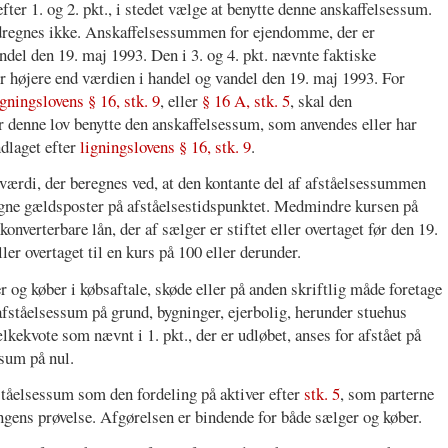
fter 1. og 2. pkt., i stedet vælge at benytte denne anskaffelsessum.
medregnes ikke. Anskaffelsessummen for ejendomme, der er
ndel den 19. maj 1993. Den i 3. og 4. pkt. nævnte faktiske
r højere end værdien i handel og vandel den 19. maj 1993. For
igningslovens § 16, stk. 9
, eller
§ 16 A, stk. 5
, skal den
er denne lov benytte den anskaffelsessum, som anvendes eller har
dlaget efter
ligningslovens § 16, stk. 9
.
ærdi, der beregnes ved, at den kontante del af afståelsessummen
ne gældsposter på afståelsestidspunktet. Medmindre kursen på
nverterbare lån, der af sælger er stiftet eller overtaget før den 19.
ller overtaget til en kurs på 100 eller derunder.
r og køber i købsaftale, skøde eller på anden skriftlig måde foretage
fståelsessum på grund, bygninger, ejerbolig, herunder stuehus
ekvote som nævnt i 1. pkt., der er udløbet, anses for afstået på
ssum på nul.
tåelsessum som den fordeling på aktiver efter
stk. 5
, som parterne
ningens prøvelse. Afgørelsen er bindende for både sælger og køber.