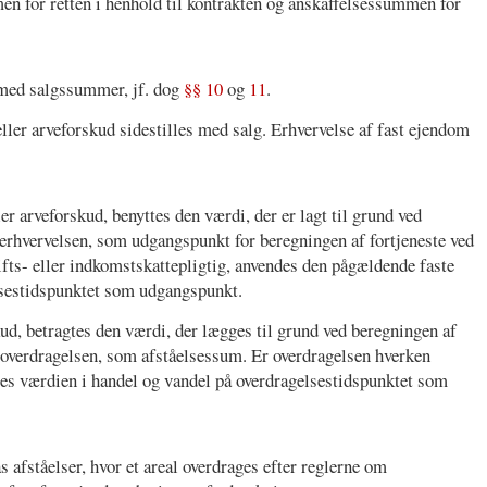
n for retten i henhold til kontrakten og anskaffelsessummen for
 med salgssummer, jf. dog
§§ 10
og
11
.
ler arveforskud sidestilles med salg. Erhvervelse af fast ejendom
er arveforskud, benyttes den værdi, der er lagt til grund ved
 erhvervelsen, som udgangspunkt for beregningen af fortjeneste ved
ifts- eller indkomstskattepligtig, anvendes den pågældende faste
lsestidspunktet som udgangspunkt.
kud, betragtes den værdi, der lægges til grund ved beregningen af
d overdragelsen, som afståelsessum. Er overdragelsen hverken
gtes værdien i handel og vandel på overdragelsestidspunktet som
s afståelser, hvor et areal overdrages efter reglerne om