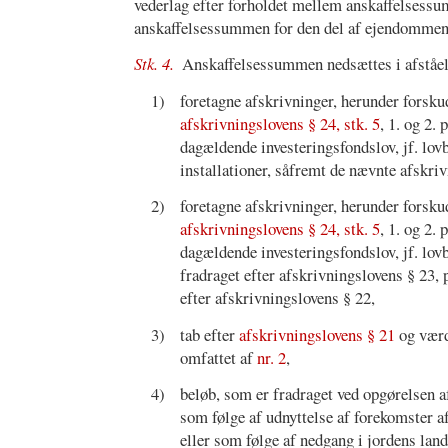
vederlag efter forholdet mellem anskaffelsessu
anskaffelsessummen for den del af ejendommen,
Stk. 4.
Anskaffelsessummen nedsættes i afstå
1)
foretagne afskrivninger, herunder forsku
afskrivningslovens § 24, stk. 5
, 1. og 2.
dagældende investeringsfondslov, jf. lov
installationer, såfremt de nævnte afskri
2)
foretagne afskrivninger, herunder forsku
afskrivningslovens § 24, stk. 5
, 1. og 2.
dagældende investeringsfondslov, jf. lov
fradraget efter afskrivningslovens § 23,
efter afskrivningslovens § 22,
3)
tab efter
afskrivningslovens § 21
og værd
omfattet af
nr. 2
,
4)
beløb, som er fradraget ved opgørelsen 
som følge af udnyttelse af forekomster a
eller som følge af nedgang i jordens la