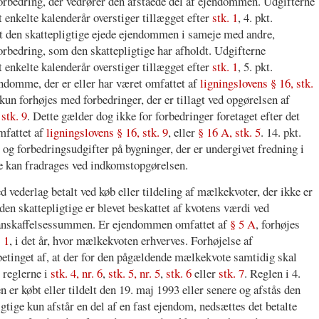
forbedring, der vedrører den afståede del af ejendommen. Udgifterne
t enkelte kalenderår overstiger tillægget efter
stk. 1
, 4. pkt.
mt den skattepligtige ejede ejendommen i sameje med andre,
orbedring, som den skattepligtige har afholdt. Udgifterne
t enkelte kalenderår overstiger tillægget efter
stk. 1
, 5. pkt.
jendomme, der er eller har været omfattet af
ligningslovens § 16, stk.
un forhøjes med forbedringer, der er tillagt ved opgørelsen af
 stk. 9
. Dette gælder dog ikke for forbedringer foretaget efter det
mfattet af
ligningslovens § 16, stk. 9
, eller
§ 16 A, stk. 5
. 14. pkt.
 og forbedringsudgifter på bygninger, der er undergivet fredning i
e kan fradrages ved indkomstopgørelsen.
vederlag betalt ved køb eller tildeling af mælkekvoter, der ikke er
den skattepligtige er blevet beskattet af kvotens værdi ved
es anskaffelsessummen. Er ejendommen omfattet af
§ 5 A
, forhøjes
. 1
, i det år, hvor mælkekvoten erhverves. Forhøjelse af
r betinget af, at der for den pågældende mælkekvote samtidig skal
 reglerne i
stk. 4, nr. 6
,
stk. 5, nr. 5
,
stk. 6
eller
stk. 7
. Reglen i 4.
 er købt eller tildelt den 19. maj 1993 eller senere og afstås den
igtige kun afstår en del af en fast ejendom, nedsættes det betalte