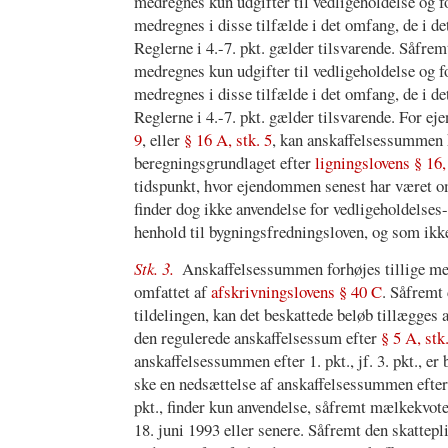
medregnes kun udgifter til vedligeholdelse og 
medregnes i disse tilfælde i det omfang, de i de
Reglerne i 4.-7. pkt. gælder tilsvarende. Såfre
medregnes kun udgifter til vedligeholdelse og f
medregnes i disse tilfælde i det omfang, de i de
Reglerne i 4.-7. pkt. gælder tilsvarende. For e
9
, eller
§ 16 A, stk. 5
, kan anskaffelsessummen k
beregningsgrundlaget efter
ligningslovens § 16,
tidspunkt, hvor ejendommen senest har været o
finder dog ikke anvendelse for vedligeholdelses-
henhold til bygningsfredningsloven, og som ikk
Stk. 3.
Anskaffelsessummen forhøjes tillige med 
omfattet af
afskrivningslovens § 40 C
. Såfremt 
tildelingen, kan det beskattede beløb tillægg
den regulerede anskaffelsessum efter
§ 5 A, stk
anskaffelsessummen efter 1. pkt., jf. 3. pkt., e
ske en nedsættelse af anskaffelsessummen efter
pkt., finder kun anvendelse, såfremt mælkekvoten
18. juni 1993 eller senere. Såfremt den skattepl