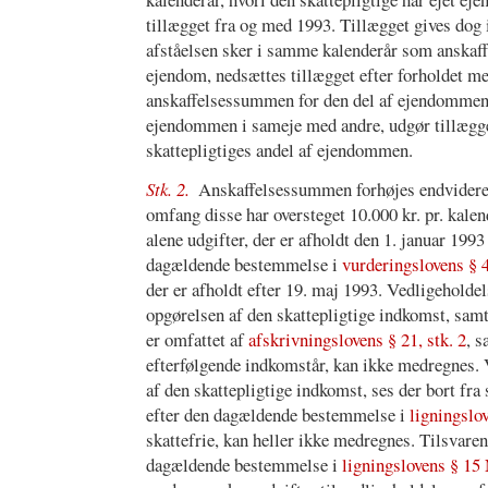
tillægget fra og med 1993. Tillægget gives dog
afståelsen sker i samme kalenderår som anskaffe
ejendom, nedsættes tillægget efter forholdet 
anskaffelsessummen for den del af ejendommen, 
ejendommen i sameje med andre, udgør tillægget 
skattepligtiges andel af ejendommen.
Stk. 2.
Anskaffelsessummen forhøjes endvidere me
omfang disse har oversteget 10.000 kr. pr. kal
alene udgifter, der er afholdt den 1. januar 199
dagældende bestemmelse i
vurderingslovens § 
der er afholdt efter 19. maj 1993. Vedligeholde
opgørelsen af den skattepligtige indkomst, samt 
er omfattet af
afskrivningslovens § 21, stk. 2
, s
efterfølgende indkomstår, kan ikke medregnes. 
af den skattepligtige indkomst, ses der bort fra
efter den dagældende bestemmelse i
ligningslo
skattefrie, kan heller ikke medregnes. Tilsvaren
dagældende bestemmelse i
ligningslovens § 15