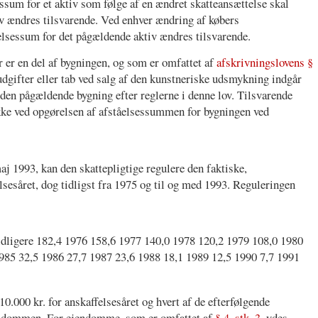
ssum for et aktiv som følge af en ændret skatteansættelse skal
v ændres tilsvarende. Ved enhver ændring af købers
åelsessum for det pågældende aktiv ændres tilsvarende.
 er en del af bygningen, og som er omfattet af
afskrivningslovens §
udgifter eller tab ved salg af den kunstneriske udsmykning indgår
den pågældende bygning efter reglerne i denne lov. Tilsvarende
ke ved opgørelsen af afståelsessummen for bygningen ved
aj 1993, kan den skattepligtige regulere den faktiske,
sesåret, dog tidligst fra 1975 og til og med 1993. Reguleringen
idligere 182,4 1976 158,6 1977 140,0 1978 120,2 1979 108,0 1980
985 32,5 1986 27,7 1987 23,6 1988 18,1 1989 12,5 1990 7,7 1991
.000 kr. for anskaffelsesåret og hvert af de efterfølgende
ejendommen. For ejendomme, som er omfattet af
§ 4, stk. 3
, ydes