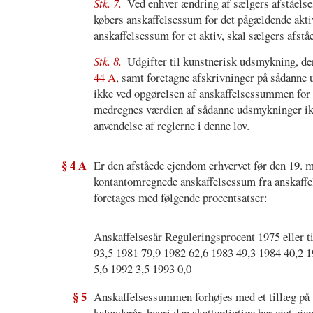
Stk. 7.
Ved enhver ændring af sælgers afståelse
købers anskaffelsessum for det pågældende akti
anskaffelsessum for et aktiv, skal sælgers afst
Stk. 8.
Udgifter til kunstnerisk udsmykning, der
44 A
, samt foretagne afskrivninger på sådanne 
ikke ved opgørelsen af anskaffelsessummen for 
medregnes værdien af sådanne udsmykninger ik
anvendelse af reglerne i denne lov.
§ 4 A
Er den afståede ejendom erhvervet før den 19. m
kontantomregnede anskaffelsessum fra anskaffel
foretages med følgende procentsatser:
Anskaffelsesår Reguleringsprocent 1975 eller t
93,5 1981 79,9 1982 62,6 1983 49,3 1984 40,2 1
5,6 1992 3,5 1993 0,0
§ 5
Anskaffelsessummen forhøjes med et tillæg på 10
kalenderår, hvori den skattepligtige har ejet 