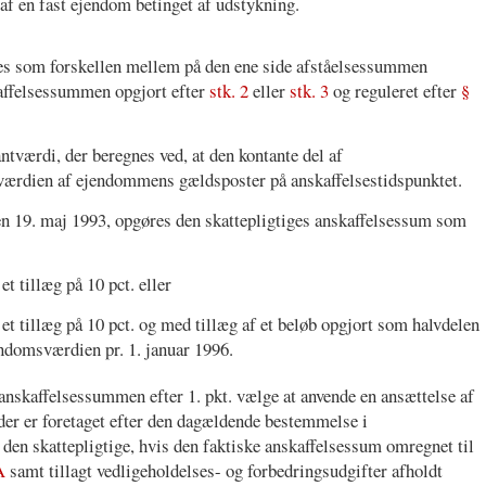
l af en fast ejendom betinget af udstykning.
res som forskellen mellem på den ene side afståelsessummen
affelsessummen opgjort efter
stk. 2
eller
stk. 3
og reguleret efter
§
værdi, der beregnes ved, at den kontante del af
rdien af ejendommens gældsposter på anskaffelsestidspunktet.
en 19. maj 1993, opgøres den skattepligtiges anskaffelsessum som
t tillæg på 10 pct. eller
t tillæg på 10 pct. og med tillæg af et beløb opgjort som halvdelen
ndomsværdien pr. 1. januar 1996.
 anskaffelsessummen efter 1. pkt. vælge at anvende en ansættelse af
der er foretaget efter den dagældende bestemmelse i
n den skattepligtige, hvis den faktiske anskaffelsessum omregnet til
A
samt tillagt vedligeholdelses- og forbedringsudgifter afholdt