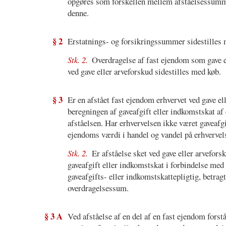
opgøres som forskellen mellem afståelsessumme
denne.
§ 2
Erstatnings- og forsikringssummer sidestilles
Stk. 2.
Overdragelse af fast ejendom som gave el
ved gave eller arveforskud sidestilles med køb.
§ 3
Er en afstået fast ejendom erhvervet ved gave ell
beregningen af gaveafgift eller indkomstskat af
afståelsen. Har erhvervelsen ikke været gaveafg
ejendoms værdi i handel og vandel på erhverve
Stk. 2.
Er afståelse sket ved gave eller arvefors
gaveafgift eller indkomstskat i forbindelse me
gaveafgifts- eller indkomstskattepligtig, betra
overdragelsessum.
§ 3 A
Ved afståelse af en del af en fast ejendom forstå