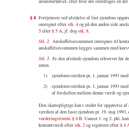
arealoverførsel, eller hvor der overdrages en de
§ 4
Fortjeneste ved afståelse af fast ejendom opgø
omregnet efter
stk. 4
og på den anden side ansk
5
eller
§ 5 A
, jf. dog
stk. 8
.
Stk. 2.
Anskaffelsessummen omregnes til kontant
anskaffelsessummen lægges sammen med kursvæ
Stk. 3.
Er den afståede ejendom erhvervet før d
enten
1)
ejendomsværdien pr. 1. januar 1993 med e
2)
ejendomsværdien pr. 1. januar 1993 med e
af forskellen mellem denne værdi og eje
Den skattepligtige kan i stedet for opgørelse af
værdien af den faste ejendom pr. 19. maj 1993, 
vurderingslovens § 4 B
. Uanset 1. og 2. pkt. ka
kontantværdi efter
stk. 2
og reguleret efter
§ 4 