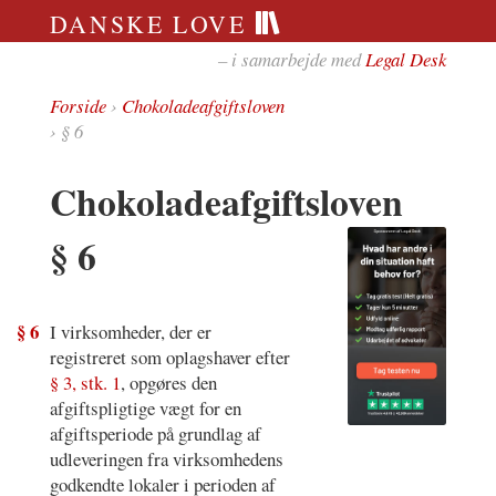
DANSKE LOVE
– i samarbejde med
Legal Desk
Forside
›
Chokoladeafgiftsloven
› § 6
Chokoladeafgiftsloven
§ 6
§ 6
I virksomheder, der er
registreret som oplagshaver efter
§ 3, stk. 1
, opgøres den
afgiftspligtige vægt for en
afgiftsperiode på grundlag af
udleveringen fra virksomhedens
godkendte lokaler i perioden af