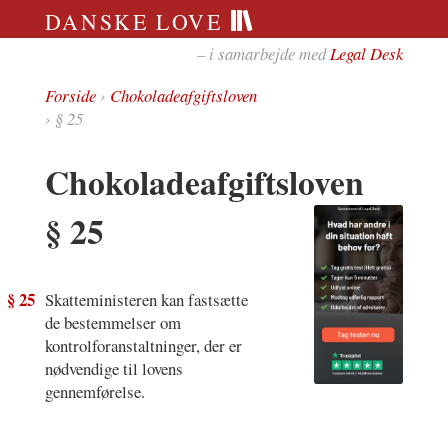
DANSKE LOVE
– i samarbejde med
Legal Desk
Forside
›
Chokoladeafgiftsloven
› § 25
Chokoladeafgiftsloven
§ 25
§ 25
Skatteministeren kan fastsætte
de bestemmelser om
kontrolforanstaltninger, der er
nødvendige til lovens
gennemførelse.