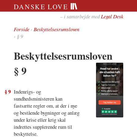
DANSKE LOVE
– i samarbejde med
Legal Desk
Forside
›
Beskyttelsesrumsloven
› § 9
Beskyttelsesrumsloven
§ 9
§ 9
Indenrigs- og
sundhedsministeren kan
fastsætte regler om, at der i nye
og bestående bygninger og anlæg
under krise eller krig skal
indrettes supplerende rum til
beskyttelse.