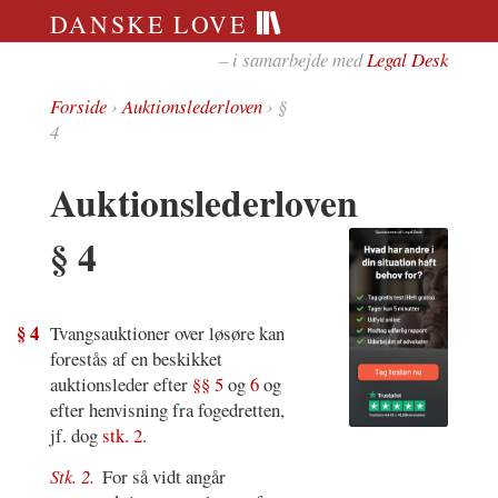
DANSKE LOVE
– i samarbejde med
Legal Desk
Forside
›
Auktionslederloven
› §
4
Auktionslederloven
§ 4
§ 4
Tvangsauktioner over løsøre kan
forestås af en beskikket
auktionsleder efter
§§ 5
og
6
og
efter henvisning fra fogedretten,
jf. dog
stk. 2
.
Stk. 2.
For så vidt angår