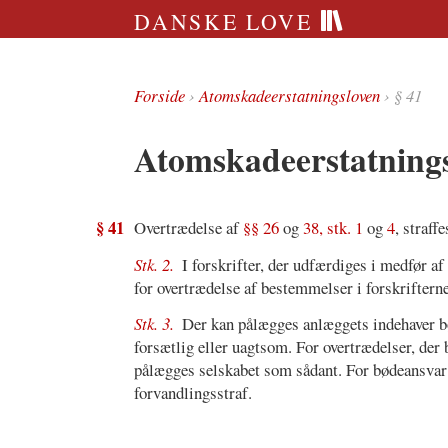
DANSKE LOVE
Forside
›
Atomskadeerstatningsloven
› § 41
Atomskadeerstatnings
§ 41
Overtrædelse af
§§ 26
og
38, stk. 1
og
4
, straff
Stk. 2.
I forskrifter, der udfærdiges i medfør af
for overtrædelse af bestemmelser i forskrifterne
Stk. 3.
Der kan pålægges anlæggets indehaver b
forsætlig eller uagtsom. For overtrædelser, der 
pålægges selskabet som sådant. For bødeansvar 
forvandlingsstraf.