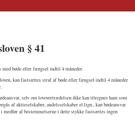
loven § 41
es med bøde eller fængsel indtil 4 måneder.
 loven, kan fastsættes straf af bøde eller fængsel indtil 4 måneder
.
ødeansvar, selv om lovovertrædelsen ikke kan tilregnes ham som
begås af aktieselskaber, andelsselskaber el.lign., kan bødeansvar
i medfør af bestemmelserne i dette stykke fastsættes ingen