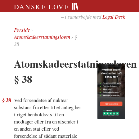
DANSKE LOVE
– i samarbejde med
Legal Desk
Forside
›
Atomskadeerstatningsloven
› §
38
Atomskadeerstatningsloven
§ 38
§ 38
Ved forsendelse af nuklear
substans fra eller til et anlæg her
i riget henholdsvis til en
modtager eller fra en afsender i
en anden stat eller ved
forsendelse af sådant materiale