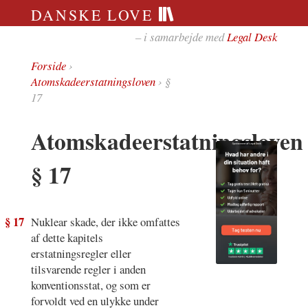
DANSKE LOVE
– i samarbejde med
Legal Desk
Forside
›
Atomskadeerstatningsloven
› §
17
Atomskadeerstatningsloven
§ 17
§ 17
Nuklear skade, der ikke omfattes
af dette kapitels
erstatningsregler eller
tilsvarende regler i anden
konventionsstat, og som er
forvoldt ved en ulykke under