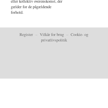
eller kollektiv overenskomst, der
gælder for de pågældende
forhold.
Register
–
Vilkår for brug
–
Cookie- og
privatlivspolitik