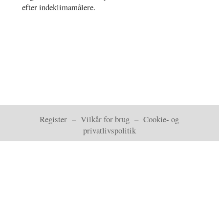
efter indeklimamålere.
Register
–
Vilkår for brug
–
Cookie- og
privatlivspolitik