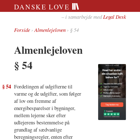
DANSKE LOVE
– i samarbejde med
Legal Desk
Forside
›
Almenlejeloven
› § 54
Almenlejeloven
§ 54
§ 54
Fordelingen af udgifterne til
varme og de udgifter, som følger
af lov om fremme af
energibesparelser i bygninger,
mellem lejerne sker efter
udlejerens bestemmelse på
grundlag af sædvanlige
beregningsregler, enten efter