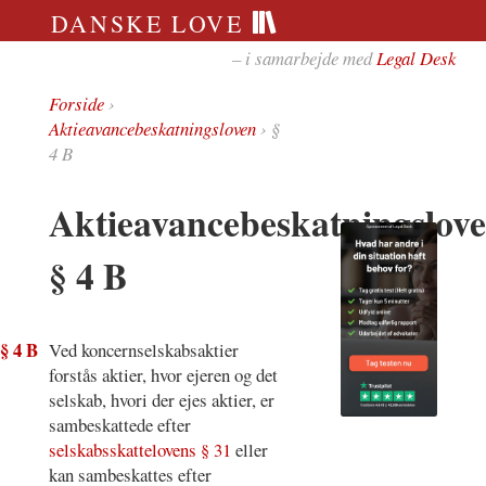
DANSKE LOVE
– i samarbejde med
Legal Desk
Forside
›
Aktieavancebeskatningsloven
› §
4 B
Aktieavancebeskatningslov
§ 4 B
§ 4 B
Ved koncernselskabsaktier
forstås aktier, hvor ejeren og det
selskab, hvori der ejes aktier, er
sambeskattede efter
selskabsskattelovens § 31
eller
kan sambeskattes efter