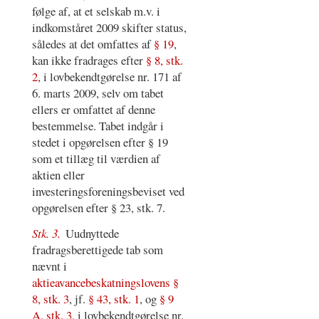
følge af, at et selskab m.v. i
indkomståret 2009 skifter status,
således at det omfattes af
§ 19
,
kan ikke fradrages efter
§ 8, stk.
2
, i lovbekendtgørelse nr. 171 af
6. marts 2009, selv om tabet
ellers er omfattet af denne
bestemmelse. Tabet indgår i
stedet i opgørelsen efter § 19
som et tillæg til værdien af
aktien eller
investeringsforeningsbeviset ved
opgørelsen efter § 23, stk. 7.
Stk. 3.
Uudnyttede
fradragsberettigede tab som
nævnt i
aktieavancebeskatningslovens §
8, stk. 3
, jf.
§ 43, stk. 1
, og
§ 9
A, stk. 3
, i lovbekendtgørelse nr.