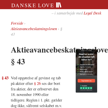
DANSKE LOVE
– i samarbejde med
Legal Desk
Forside
›
Aktieavancebeskatningsloven
› §
43
Aktieavancebeskatningslov
§ 43
§ 43
Ved opgørelse af gevinst og tab
på aktier efter
§ 26
ses der bort
fra aktier, der er erhvervet den
18. november 1990 eller
tidligere. Reglen i 1. pkt. gælder
dog ikke, såfremt selskabet m.v.