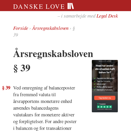
DANSKE LOVE
– i samarbejde med
Legal Desk
Forside
›
Årsregnskabsloven
› §
39
Årsregnskabsloven
§ 39
§ 39
Ved omregning af balanceposter
fra fremmed valuta til
årsrapportens monetære enhed
anvendes balancedagens
valutakurs for monetære aktiver
og forpligtelser. For andre poster
i balancen og for transaktioner