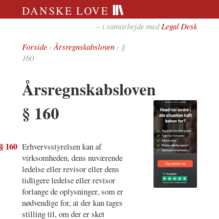
DANSKE LOVE
– i samarbejde med
Legal Desk
Forside
›
Årsregnskabsloven
› §
160
Årsregnskabsloven
§ 160
§ 160
Erhvervsstyrelsen kan af
virksomheden, dens nuværende
ledelse eller revisor eller dens
tidligere ledelse eller revisor
forlange de oplysninger, som er
nødvendige for, at der kan tages
stilling til, om der er sket