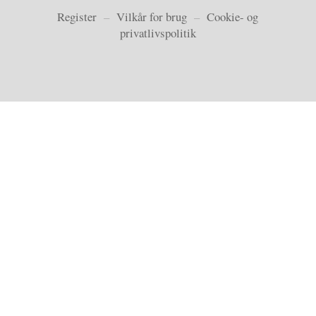
Register
–
Vilkår for brug
–
Cookie- og
privatlivspolitik