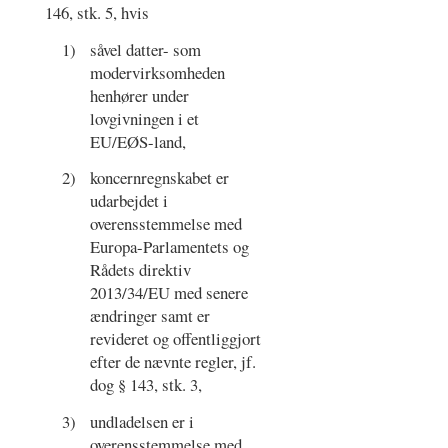
146, stk. 5, hvis
1)
såvel datter- som
modervirksomheden
henhører under
lovgivningen i et
EU/EØS-land,
2)
koncernregnskabet er
udarbejdet i
overensstemmelse med
Europa-Parlamentets og
Rådets direktiv
2013/34/EU med senere
ændringer samt er
revideret og offentliggjort
efter de nævnte regler, jf.
dog § 143, stk. 3,
3)
undladelsen er i
overensstemmelse med