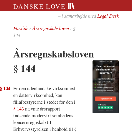
DANSKE LOVE
– i samarbejde med
Legal Desk
Forside
›
Årsregnskabsloven
› §
144
Årsregnskabsloven
§ 144
§ 144
Er den udenlandske virksomhed
en dattervirksomhed, kan
filialbestyrerne i stedet for den i
§ 143
nævnte årsrapport
indsende modervirksomhedens
koncernregnskab til
Erhvervsstyrelsen i henhold til §