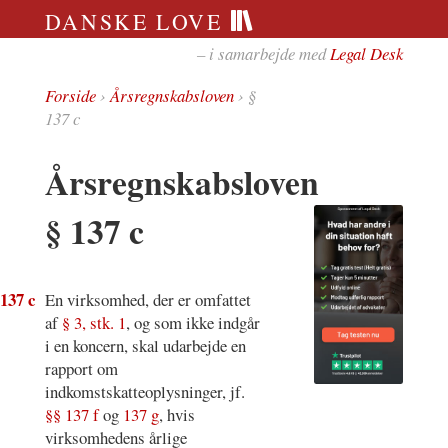
DANSKE LOVE
– i samarbejde med
Legal Desk
Forside
›
Årsregnskabsloven
› §
137 c
Årsregnskabsloven
§ 137 c
 137 c
En virksomhed, der er omfattet
af
§ 3, stk. 1
, og som ikke indgår
i en koncern, skal udarbejde en
rapport om
indkomstskatteoplysninger, jf.
§§ 137 f
og
137 g
, hvis
virksomhedens årlige