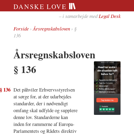
DANSKE LOVE
– i samarbejde med
Legal Desk
Forside
›
Årsregnskabsloven
› §
136
Årsregnskabsloven
§ 136
§ 136
Det påhviler Erhvervsstyrelsen
at sørge for, at der udarbejdes
standarder, der i nødvendigt
omfang skal udfylde og supplere
denne lov. Standarderne kan
inden for rammerne af Europa-
Parlamentets og Rådets direktiv