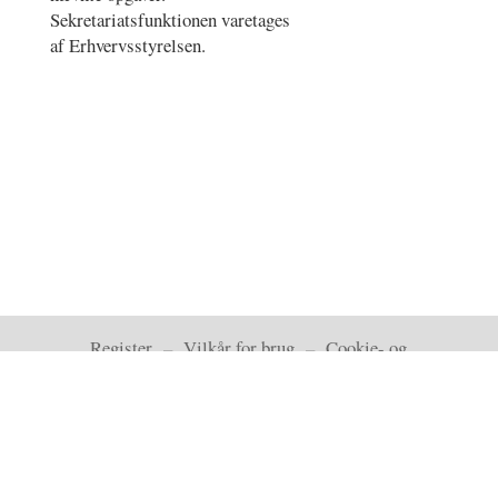
Sekretariatsfunktionen varetages
af Erhvervsstyrelsen.
Register
–
Vilkår for brug
–
Cookie- og
privatlivspolitik