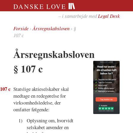
DANSKE LOVE
– i samarbejde med
Legal Desk
Forside
›
Årsregnskabsloven
› §
107 c
Årsregnskabsloven
§ 107 c
 107 c
Statslige aktieselskaber skal
medtage en redegørelse for
virksomhedsledelse, der
omfatter følgende:
1)
Oplysning om, hvorvidt
selskabet anvender en