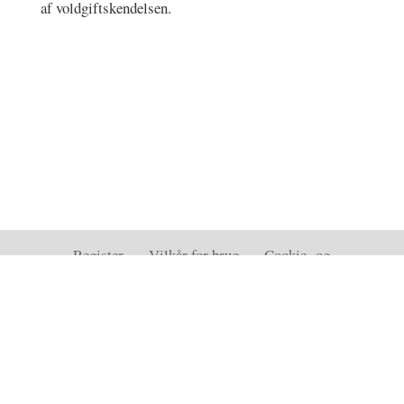
af voldgiftskendelsen.
Register
–
Vilkår for brug
–
Cookie- og
privatlivspolitik