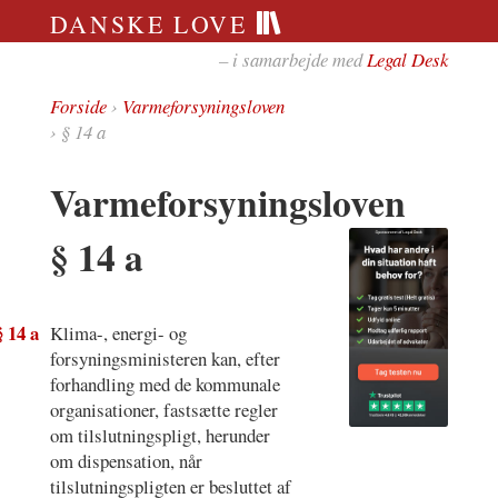
DANSKE LOVE
– i samarbejde med
Legal Desk
Forside
›
Varmeforsyningsloven
› § 14 a
Varmeforsyningsloven
§ 14 a
§ 14 a
Klima-, energi- og
forsyningsministeren kan, efter
forhandling med de kommunale
organisationer, fastsætte regler
om tilslutningspligt, herunder
om dispensation, når
tilslutningspligten er besluttet af