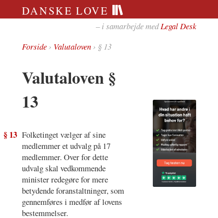
DANSKE LOVE
– i samarbejde med
Legal Desk
Forside
›
Valutaloven
› § 13
Valutaloven §
13
§ 13
Folketinget vælger af sine
medlemmer et udvalg på 17
medlemmer. Over for dette
udvalg skal vedkommende
minister redegøre for mere
betydende foranstaltninger, som
gennemføres i medfør af lovens
bestemmelser.