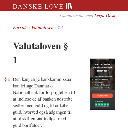
DANSKE LOVE
– i samarbejde med
Legal Desk
Forside
›
Valutaloven
› § 1
Valutaloven §
1
§ 1
Den kongelige bankkommissær
kan fritage Danmarks
Nationalbank for forpligtelsen til
at indløse de af banken udstedte
sedler med guld og til at købe
guld, hvorved også adgangen til
at få skillemønt indløst med
guld bortfalder.