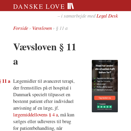
DANSKE LOVE
– i samarbejde med
Legal Desk
Forside
›
Vævsloven
› § 11 a
Vævsloven § 11
a
§ 11 a
Lægemidler til avanceret terapi,
der fremstilles på et hospital i
Danmark specielt tilpasset en
bestemt patient efter individuel
anvisning af en læge, jf.
lægemiddellovens § 4 a
, må kun
sælges eller udleveres til brug
for patientbehandling, når