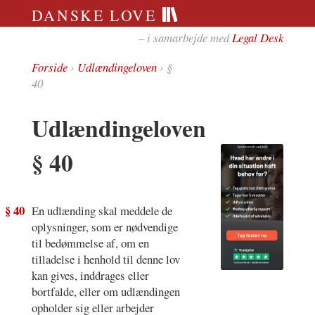
DANSKE LOVE
– i samarbejde med
Legal Desk
Forside
›
Udlændingeloven
› §
40
Udlændingeloven
§ 40
§ 40
En udlænding skal meddele de
oplysninger, som er nødvendige
til bedømmelse af, om en
tilladelse i henhold til denne lov
kan gives, inddrages eller
bortfalde, eller om udlændingen
opholder sig eller arbejder