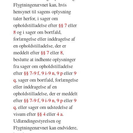
Flygtningenævnet kan, hvis
hensynet til sagens oplysning
taler herfor, i sager om
opholdstilladelse efter
§§ 7
eller
8
og i sager om bortfald,
forlængelse eller inddragelse af
en opholdstilladelse, der er
meddelt efter
§§ 7
eller
8
,
beslutte at indhente oplysninger
fra sager om opholdstilladelse
efter
§§ 7-9 f
,
9 i-9 n
,
9 p
eller
9
q
, sager om bortfald, forlængelse
eller inddragelse af en
opholdstilladelse, der er meddelt
efter
§§ 7-9 f
,
9 i-9 n
,
9 p
eller
9
q
, eller sager om udstedelse af
visum efter
§§ 4
eller
4 a
.
Udlændingestyrelsen og
Flygtningenævnet kan endvidere,