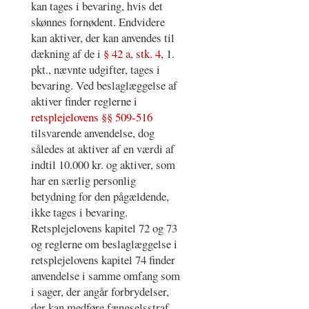
kan tages i bevaring, hvis det
skønnes fornødent. Endvidere
kan aktiver, der kan anvendes til
dækning af de i
§ 42 a, stk. 4
, 1.
pkt., nævnte udgifter, tages i
bevaring. Ved beslaglæggelse af
aktiver finder reglerne i
retsplejelovens §§ 509-516
tilsvarende anvendelse, dog
således at aktiver af en værdi af
indtil 10.000 kr. og aktiver, som
har en særlig personlig
betydning for den pågældende,
ikke tages i bevaring.
Retsplejelovens kapitel 72 og 73
og reglerne om beslaglæggelse i
retsplejelovens kapitel 74 finder
anvendelse i samme omfang som
i sager, der angår forbrydelser,
der kan medføre fængselsstraf.