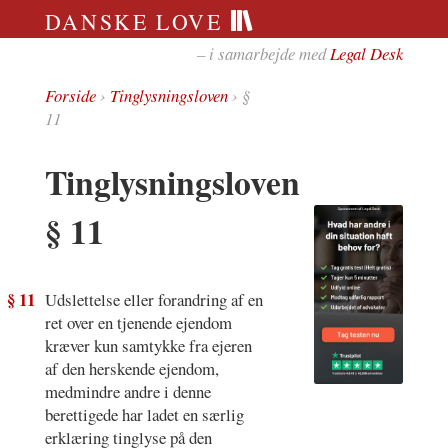
DANSKE LOVE
– i samarbejde med
Legal Desk
Forside
›
Tinglysningsloven
› §
11
Tinglysningsloven
§ 11
§ 11
Udslettelse eller forandring af en
ret over en tjenende ejendom
kræver kun samtykke fra ejeren
af den herskende ejendom,
medmindre andre i denne
berettigede har ladet en særlig
erklæring tinglyse på den