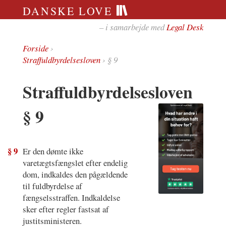
DANSKE LOVE
– i samarbejde med
Legal Desk
Forside
›
Straffuldbyrdelsesloven
› § 9
Straffuldbyrdelsesloven
§ 9
§ 9
Er den dømte ikke
varetægtsfængslet efter endelig
dom, indkaldes den pågældende
til fuldbyrdelse af
fængselsstraffen. Indkaldelse
sker efter regler fastsat af
justitsministeren.