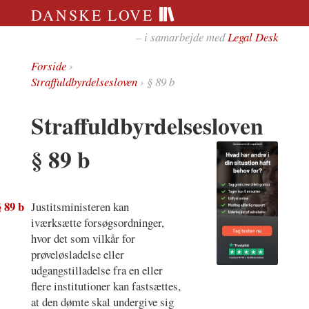
DANSKE LOVE
– i samarbejde med
Legal Desk
Forside
›
Straffuldbyrdelsesloven
› § 89 b
Straffuldbyrdelsesloven
§ 89 b
§ 89 b
Justitsministeren kan
iværksætte forsøgsordninger,
hvor det som vilkår for
prøveløsladelse eller
udgangstilladelse fra en eller
flere institutioner kan fastsættes,
at den dømte skal undergive sig